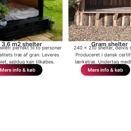
3,6 m2 shelter
Gram shelter
eletr perfekt til to personer
240 x 210 shelter, delvis 
alitets træ af gran. Leveres
Produceret i dansk certif
et, sejldug kan tilkøbes.
lærketræ. Undertag medf
Mere info & køb
Mere info & køb