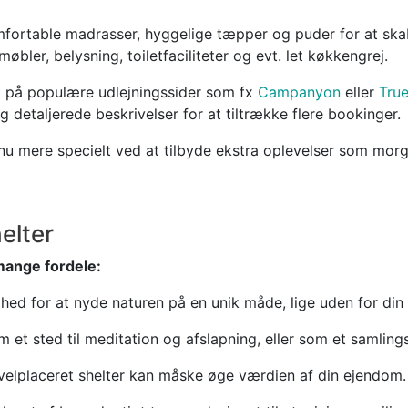
mfortable madrasser, hyggelige tæpper og puder for at sk
møbler, belysning, toiletfaciliteter og evt. let køkkengrej.
l på populære udlejningssider som fx
Campanyon
eller
True
 detaljerede beskrivelser for at tiltrække flere bookinger.
u mere specielt ved at tilbyde ekstra oplevelser som morg
helter
mange fordele:
hed for at nyde naturen på en unik måde, lige uden for din 
m et sted til meditation og afslapning, eller som et samling
velplaceret shelter kan måske øge værdien af din ejendom.