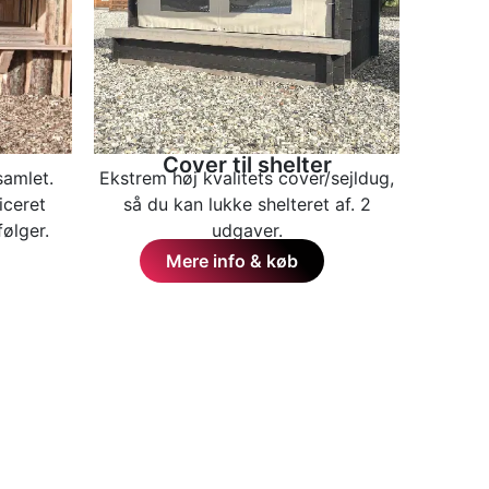
Cover til shelter
samlet.
Ekstrem høj kvalitets cover/sejldug,
iceret
så du kan lukke shelteret af. 2
ølger.
udgaver.
Mere info & køb