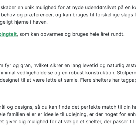
som skaber en unik mulighed for at nyde udendørslivet på en 
ge behov og præferencer, og kan bruges til forskellige slags 
eligt hjørne i haven.
ingtelt
, som kan opvarmes og bruges hele året rundt.
om fyr og gran, hvilket sikrer en lang levetid og naturlig æ
minimal vedligeholdelse og en robust konstruktion. Stolpe
designet til at være lette at samle. Flere shelters har tagp
mål og designs, så du kan finde det perfekte match til din h
le familien eller er ideelle til udlejning, er der noget for e
t giver dig mulighed for at vælge et shelter, der passer til