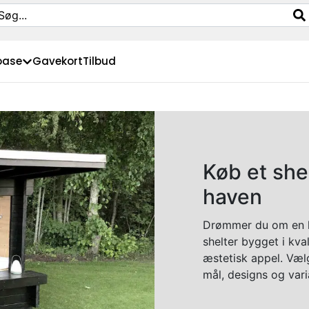
oase
Gavekort
Tilbud
Køb et she
haven
Drømmer du om en h
shelter bygget i kva
æstetisk appel. Vælg
mål, designs og vari