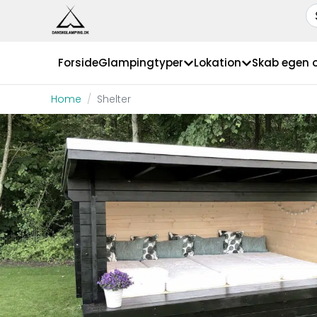
Forside
Glampingtyper
Lokation
Skab egen 
Home
Shelter