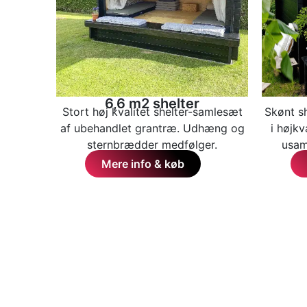
6,6 m2 shelter
Stort høj kvalitet shelter-samlesæt
Skønt sh
af ubehandlet grantræ. Udhæng og
i højkv
sternbrædder medfølger.
usaml
Mere info & køb