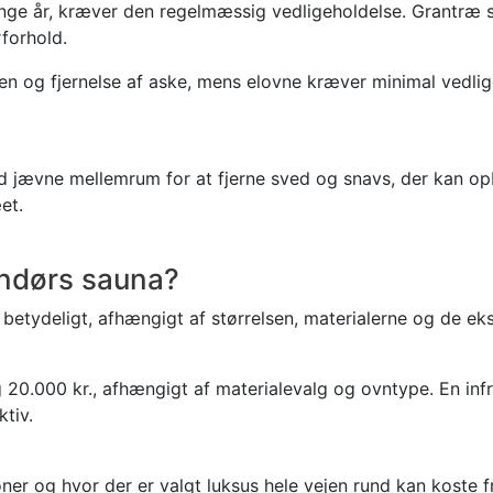
nge år, kræver den regelmæssig vedligeholdelse. Grantræ 
forhold.
 og fjernelse af aske, mens elovne kræver minimal vedlig
ed jævne mellemrum for at fjerne sved og snavs, der kan op
et.
endørs sauna?
betydeligt, afhængigt af størrelsen, materialerne og de eks
20.000 kr., afhængigt af materialevalg og ovntype. En infr
tiv.
soner og hvor der er valgt luksus hele vejen rund kan koste 