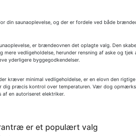
e for din saunaoplevelse, og der er fordele ved både brænd
saunaoplevelse, er brændeovnen det oplagte valg. Den skabe
g mere vedligeholdelse, herunder rensning af aske og tje
kræve yderligere byggegodkendelser.
er kræver minimal vedligeholdelse, er en elovn den rigtige 
er dig præcis kontrol over temperaturen. Vær dog opmærks
 af en autoriseret elektriker.
rantræ er et populært valg