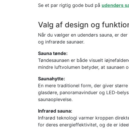
Se et par rigtig gode bud på
udendørs sa
Valg af design og funktion
Når du vælger en udendørs sauna, er der f
og infrarøde saunaer.
Sauna tønde:
Tøndesaunaen er både visuelt iøjnefalde
mindre luftvolumen betyder, at saunaen 
Saunahytte:
En mere traditionel form, der giver større 
glasdøre, panoramavinduer og LED-belysni
saunaoplevelse.
Infrarød sauna:
Infrarød teknologi varmer kroppen direkte
for deres energieffektivitet, og de er id