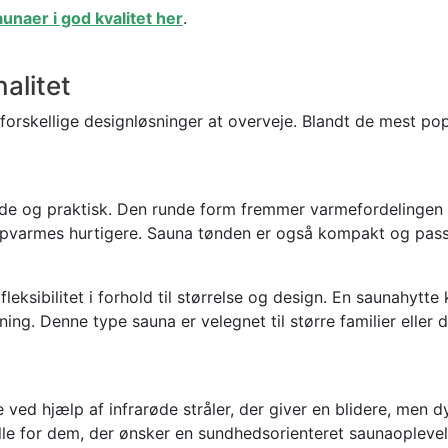
unaer i god kvalitet her
.
alitet
orskellige designløsninger at overveje. Blandt de mest pop
nde og praktisk. Den runde form fremmer varmefordelingen 
opvarmes hurtigere. Sauna tønden er også kompakt og passe
fleksibilitet i forhold til størrelse og design. En saunahytt
ng. Denne type sauna er velegnet til større familier eller
 ved hjælp af infrarøde stråler, der giver en blidere, men 
eelle for dem, der ønsker en sundhedsorienteret saunaopleve