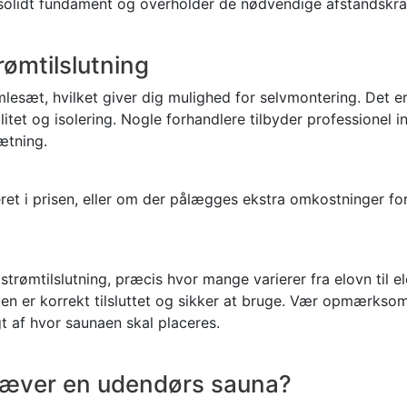
t solidt fundament og overholder de nødvendige afstandskra
rømtilslutning
sæt, hvilket giver dig mulighed for selvmontering. Det er 
tet og isolering. Nogle forhandlere tilbyder professionel in
ætning.
eret i prisen, eller om der pålægges ekstra omkostninger for
rømtilslutning, præcis hvor mange varierer fra elovn til el
aen er korrekt tilsluttet og sikker at bruge. Vær opmærksom p
 af hvor saunaen skal placeres.
kræver en udendørs sauna?