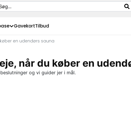
oase
Gavekort
Tilbud
u køber en udendørs sauna
eje, når du køber en udend
slutninger og vi guider jer i mål.