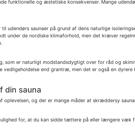
 både funktionelle og æstetiske konsekvenser. Mange udendø
til udendørs saunaer på grund af dens naturlige isolerings
godt under de nordiske klimaforhold, men det kræver rege
.
g, som er naturligt modstandsdygtigt over for råd og skimme
 vedligeholdelse end grantræ, men det er også en dyrere l
af din sauna
 af oplevelsen, og der er mange måder at skræddersy saunae
ulighed for, at du kan sidde tættere på eller længere væk 